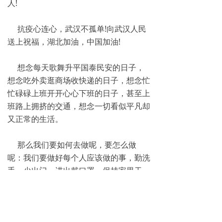
人!
抗疫心连心，武汉不孤单!向武汉人民
送上祝福，湖北加油，中国加油!
想念每天歌舞升平国泰民安的日子，
想念吃外卖逛商场收快递的日子，想念忙
忙碌碌上班开开心心下班的日子，甚至上
班路上拥挤的交通，想念一切看似平凡却
又正常的生活。
那么我们要如何去做呢，要怎么做
呢：我们要做好每个人应该做的事，勤洗
手，少出门，进出戴口罩，保持家里干
净，消毒通风空气流通。吃清淡，吃简
单，维他命，保持好体力，适当运动，有
助于增强身体抵抗力。如有发烧，咳嗽，
尽早发现尽早隔离治疗。国家有难匹夫有