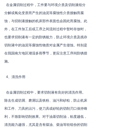
在金属切削过程中，工件要与环境介质及切削液组分
分解或氧化变质而产生的油泥等腐蚀性介质接触而腐
蚀，与切削液接触的机床部件表面也会因此而腐蚀。此
外，在工件加工后或工序之间流转过程中暂时存放时，
也要求切削液有一定的防锈能力，防止环境介质及残存
切削液中的油泥等腐蚀性物质对金属产生侵蚀。特别是
在我国南方地区潮湿多雨季节，更应注意工序间防锈措
施。
4、清洗作用
在金属切削过程中，要求切削液有良好的清洗作用。
除去生成切屑、磨屑以及铁粉、油污和砂粒，防止机床
和工件、刀具的沾污，使刀具或砂轮的切削刃口保持锋
利，不致影响切削效果。对于油基切削油，粘度越低，
清洗能力越强，尤其是含有煤油、柴油等轻组份的切削