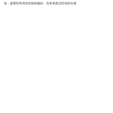
油，渗透性和清洗性能就越好。含有表面活性剂的水基
切削液，清洗效果较好，因为它能在表面上形成吸附
膜，阻止粒子和油泥等粘附在工件、刀具及砂轮上，同
时它能渗入到粒子和油泥粘附的界面上，把它从界面上
分离，随切削液带走，保持切削液清洁。
5、其它作用
除了以上4种作用外，所使用的切削液应具备良好的稳
定性，在贮存和使用中不产生沉淀或分层、析油、析皂
和老化等现象。对细菌和霉菌有一定抵抗能力，不易长
霉及生物降解而导致发臭、变质。不损坏涂漆零件，对
人体无危害，无刺激性气味。在使用过程中无烟、雾或
少烟雾。便于回收，低污染，排放的废液处理简便，经
处理后能达到国家规定的工业污水排放标准等。