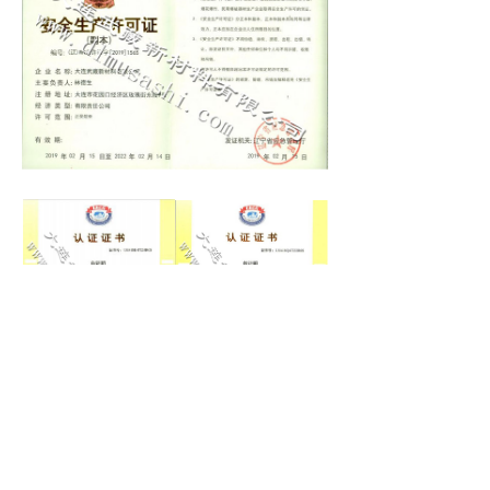
ꀇ
ꂅ
ꂇ
ꁱ
首页
电话
产品
联系